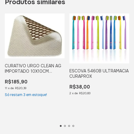
Produtos similares
CURATIVO URGO CLEAN AG
ESCOVA 5460B ULTRAMACIA
IMPORTADO 10X10CM
CURAPROX
CURATEC
R$185,90
R$38,00
11
x
de
R$20,39
2
x
de
R$20,83
Só restam
3
em estoque!