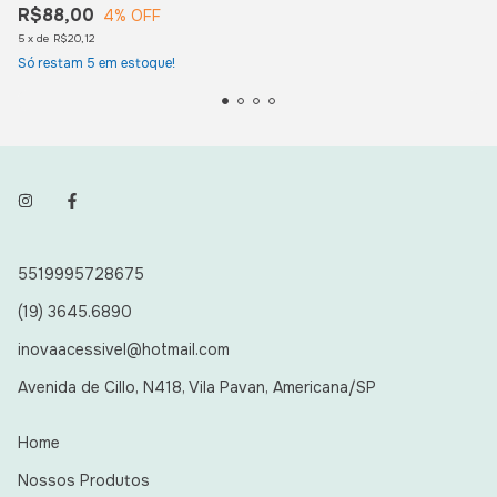
R$88,00
4
% OFF
5
x
de
R$20,12
Só restam
5
em estoque!
5519995728675
(19) 3645.6890
inovaacessivel@hotmail.com
Avenida de Cillo, N418, Vila Pavan, Americana/SP
Home
Nossos Produtos