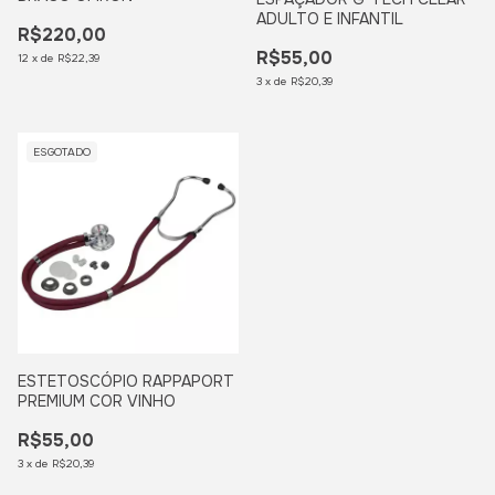
ADULTO E INFANTIL
R$220,00
R$55,00
12
x
de
R$22,39
3
x
de
R$20,39
ESGOTADO
ESTETOSCÓPIO RAPPAPORT
PREMIUM COR VINHO
R$55,00
3
x
de
R$20,39