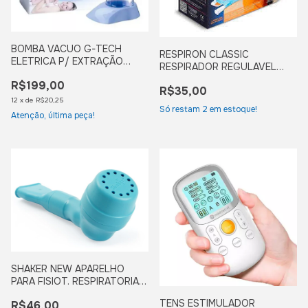
BOMBA VACUO G-TECH
RESPIRON CLASSIC
ELETRICA P/ EXTRAÇÃO
RESPIRADOR REGULAVEL
LEITE SEIO
1001. NCS
R$199,00
R$35,00
12
x
de
R$20,25
Só restam
2
em estoque!
Atenção, última peça!
SHAKER NEW APARELHO
PARA FISIOT. RESPIRATORIA
REF. 2001 NCS
TENS ESTIMULADOR
R$46,00