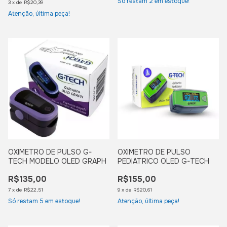
Só restam
2
em estoque!
3
x
de
R$20,39
Atenção, última peça!
OXIMETRO DE PULSO G-
OXIMETRO DE PULSO
TECH MODELO OLED GRAPH
PEDIATRICO OLED G-TECH
R$135,00
R$155,00
7
x
de
R$22,51
9
x
de
R$20,61
Só restam
5
em estoque!
Atenção, última peça!