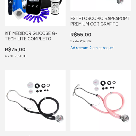
ESTETOSCÓPIO RAPPAPORT
PREMIUM COR GRAFITE
KIT MEDIDOR GLICOSE G-
R$55,00
TECH LITE COMPLETO
3
x
de
R$20,39
Só restam
2
em estoque!
R$75,00
4
x
de
R$20,88