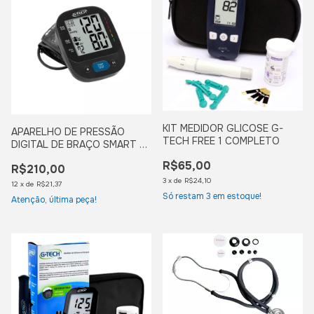
KIT MEDIDOR GLICOSE G-
APARELHO DE PRESSÃO
TECH FREE 1 COMPLETO
DIGITAL DE BRAÇO SMART G-
TECH
R$65,00
R$210,00
3
x
de
R$24,10
12
x
de
R$21,37
Só restam
3
em estoque!
Atenção, última peça!