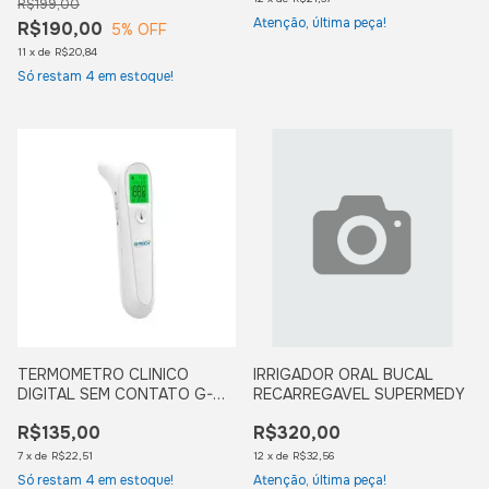
R$199,00
Atenção, última peça!
R$190,00
5
% OFF
11
x
de
R$20,84
Só restam
4
em estoque!
TERMOMETRO CLINICO
IRRIGADOR ORAL BUCAL
DIGITAL SEM CONTATO G-
RECARREGAVEL SUPERMEDY
TECH
R$135,00
R$320,00
7
x
de
R$22,51
12
x
de
R$32,56
Só restam
4
em estoque!
Atenção, última peça!