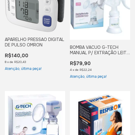
APARELHO PRESSAO DIGITAL
DE PULSO OMRON
BOMBA VACUO G-TECH
MANUAL P/ EXTRAÇÃO LEITE
R$140,00
SEIO
8
x
de
R$20,43
R$79,90
Atenção, última peça!
4
x
de
R$22,24
Atenção, última peça!