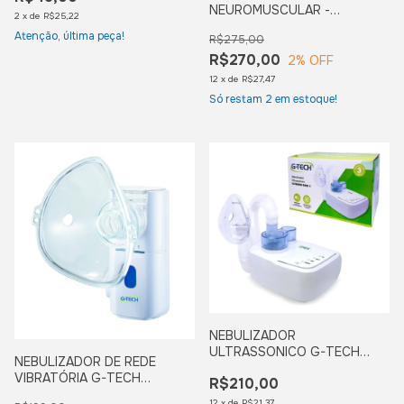
NEUROMUSCULAR -
2
x
de
R$25,22
MONTSERRAT
Atenção, última peça!
R$275,00
R$270,00
2
% OFF
12
x
de
R$27,47
Só restam
2
em estoque!
NEBULIZADOR
ULTRASSONICO G-TECH
NEBULIZADOR DE REDE
MODELO ULTRANEB DESK2
VIBRATÓRIA G-TECH
R$210,00
MODELO NEBMESH2
12
x
de
R$21,37