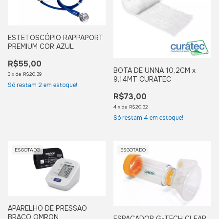
ESTETOSCÓPIO RAPPAPORT
PREMIUM COR AZUL
R$55,00
BOTA DE UNNA 10,2CM x
3
x
de
R$20,39
9,14MT CURATEC
Só restam
2
em estoque!
R$73,00
4
x
de
R$20,32
Só restam
4
em estoque!
ESGOTADO
ESGOTADO
APARELHO DE PRESSAO
BRACO OMRON
ESPAÇADOR G-TECH CLEAR