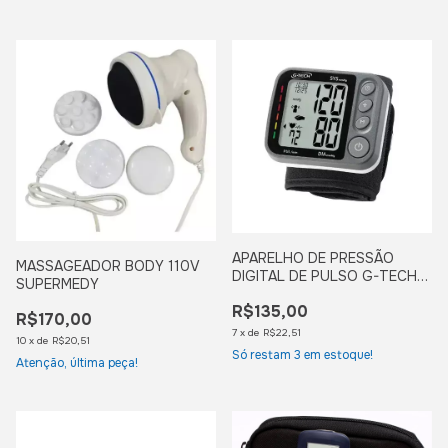
APARELHO DE PRESSÃO
MASSAGEADOR BODY 110V
DIGITAL DE PULSO G-TECH
SUPERMEDY
3D
R$135,00
R$170,00
7
x
de
R$22,51
10
x
de
R$20,51
Só restam
3
em estoque!
Atenção, última peça!