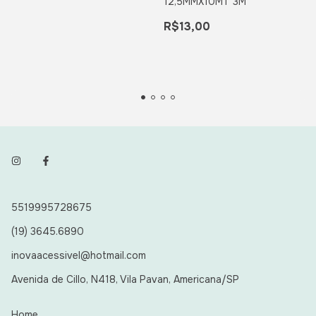
12,5MMX10MT 3M
R$13,00
5519995728675
(19) 3645.6890
inovaacessivel@hotmail.com
Avenida de Cillo, N418, Vila Pavan, Americana/SP
Home