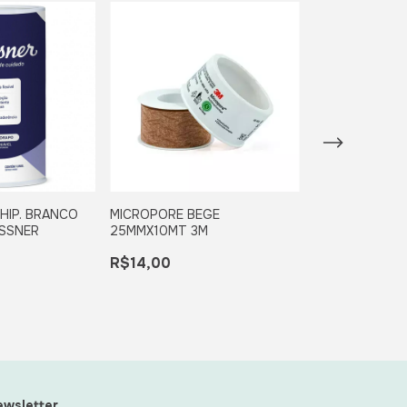
LUVA NITRILIC
R$36,90
HIP. BRANCO
MICROPORE BEGE
ISSNER
25MMX10MT 3M
2
x
de
R$20,23
R$14,00
wsletter