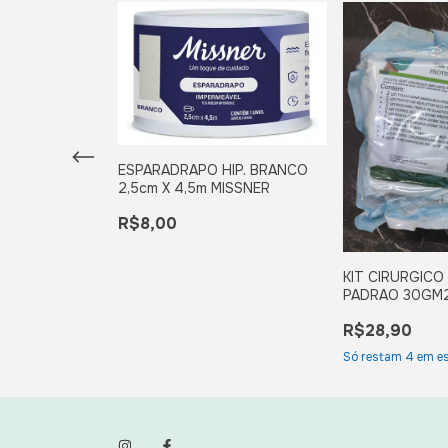
ESPARADRAPO HIP. BRANCO
2,5cm X 4,5m MISSNER
R$8,00
HIP. BRANCO
MISSNER
KIT CIRURGICO
PADRAO 30GM2
PROTDESC
R$28,90
Só restam
4
em es