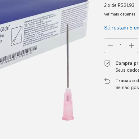
2
x de
R$21,93
Ver mais detalhes
Só restam
5
em
Compra pr
Seus dados
Trocas e 
Se não gost