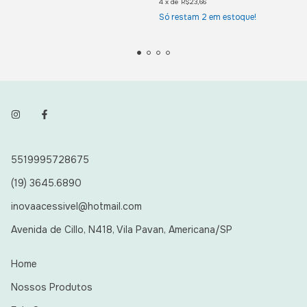
4
x
de
R$23,66
Só restam
2
em estoque!
5519995728675
(19) 3645.6890
inovaacessivel@hotmail.com
Avenida de Cillo, N418, Vila Pavan, Americana/SP
Home
Nossos Produtos