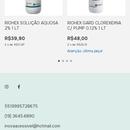
RIOHEX SOLUÇÃO AQUOSA
RIOHEX GARD CLOREXIDINA
2% 1 LT
C/ PUMP 0,12% 1 LT
R$39,90
R$48,00
2
x
de
R$21,87
2
x
de
R$26,31
Atenção, última peça!
5519995728675
(19) 3645.6890
inovaacessivel@hotmail.com