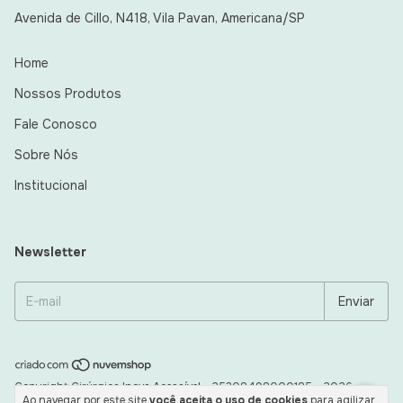
Avenida de Cillo, N418, Vila Pavan, Americana/SP
Home
Nossos Produtos
Fale Conosco
Sobre Nós
Institucional
Newsletter
Copyright Cirúrgica Inova Acessível - 25308498000185 - 2026.
Ao navegar por este site
você aceita o uso de cookies
para agilizar
Todos os direitos reservados.