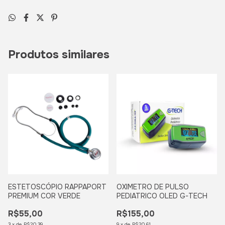
Produtos similares
ESTETOSCÓPIO RAPPAPORT
OXIMETRO DE PULSO
PREMIUM COR VERDE
PEDIATRICO OLED G-TECH
R$55,00
R$155,00
3
x
de
R$20,39
9
x
de
R$20,61