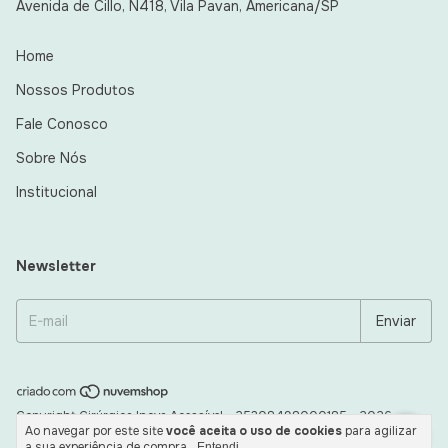
Avenida de Cillo, N418, Vila Pavan, Americana/SP
Home
Nossos Produtos
Fale Conosco
Sobre Nós
Institucional
Newsletter
Copyright Cirúrgica Inova Acessível - 25308498000185 - 2026.
Ao navegar por este site
você aceita o uso de cookies
para agilizar
Todos os direitos reservados.
a sua experiência de compra.
Entendi