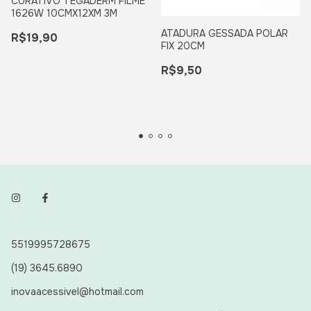
CURATIVO TEGADERM FILME
1626W 10CMX12XM 3M
ATADURA GESSADA POLAR
R$19,90
FIX 20CM
R$9,50
5519995728675
(19) 3645.6890
inovaacessivel@hotmail.com